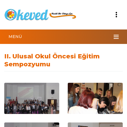
MENÜ
II. Ulusal Okul Öncesi Eğitim
Sempozyumu