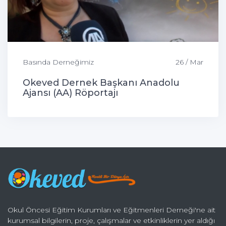
Basında Derneğimiz
26 / Mar
Okeved Dernek Başkanı Anadolu
Ajansı (AA) Röportajı
Okul Öncesi Eğitim Kurumları ve Eğitmenleri Derneği'ne ait
kurumsal bilgilerin, proje, çalışmalar ve etkinliklerin yer aldığı