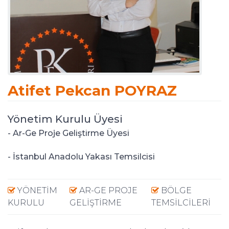
Atifet Pekcan POYRAZ
Yönetim Kurulu Üyesi
- Ar-Ge Proje Geliştirme Üyesi
- İstanbul Anadolu Yakası Temsilcisi
YÖNETIM
AR-GE PROJE
BÖLGE
KURULU
GELIŞTIRME
TEMSILCILERI