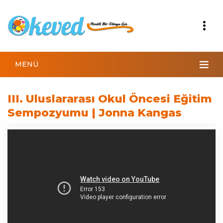
MENÜ
III. Uluslararası Okul Öncesi Eğitim
Sempozyumu | Jonna Kangas