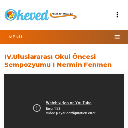
MENÜ
IV.Uluslararası Okul Öncesi
Sempozyumu I Nermin Fenmen