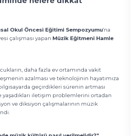
iminde nelere dikkat
usal Okul Öncesi Eğitimi Sempozyumu
'na
yesi çalışması yapan
Müzik Eğitmeni Hamle
kların, daha fazla ev ortamında vakit
lleşmenin azalması ve teknolojinin hayatımıza
 bilgisayarda geçirdikleri sürenin artması
 yaşadıkları iletişim problemlerini ortadan
yon ve diksiyon çalışmalarının müzik
ndi.
e müzik kültürü nasıl verilmelidir?"