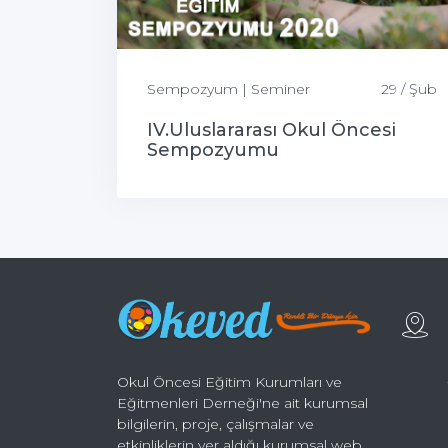
Sempozyum | Seminer
29 / Şub
IV.Uluslararası Okul Öncesi
Sempozyumu
Okul Öncesi Eğitim Kurumları ve
Eğitmenleri Derneği'ne ait kurumsal
bilgilerin, proje, çalışmalar ve
etkinliklerin yer aldığı kurumsal web