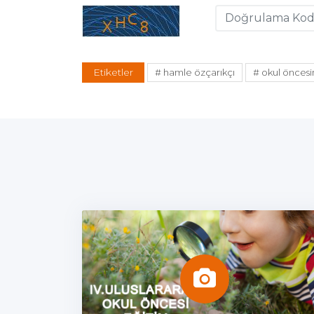
Etiketler
# hamle özçarıkçı
# okul öncesi