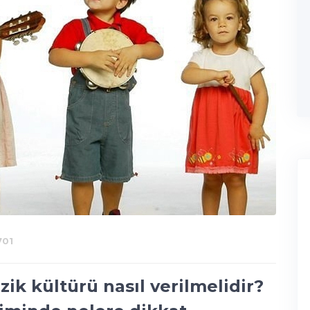
01
k kültürü nasıl verilmelidir?