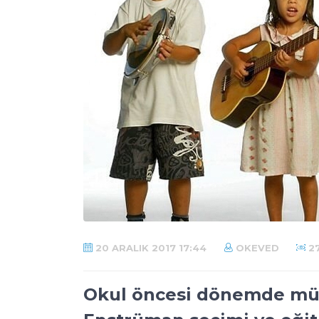
20 ARALIK 2017 17:44
OKEVED
27
Okul öncesi dönemde müzi