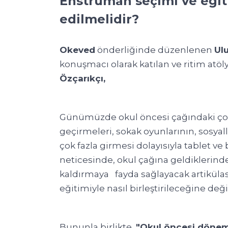
Enstrüman seçimi ve eğit
edilmelidir?
Okeved
önderliğinde düzenlenen
Ul
konuşmacı olarak katılan ve ritim atöl
Özçarıkçı,
Günümüzde okul öncesi çağındaki çocu
geçirmeleri, sokak oyunlarının, sosya
çok fazla girmesi dolayısıyla tablet ve
neticesinde, okul çağına geldiklerinde
kaldırmaya fayda sağlayacak artikülas
eğitimiyle nasıl birleştirileceğine deği
Bununla birlikte,
"Okul öncesi dönemd