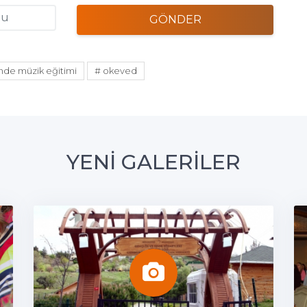
GÖNDER
nde müzik eğitimi
# okeved
YENİ GALERİLER