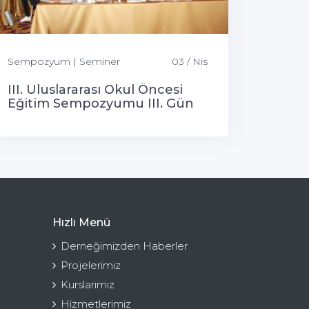
Sempozyum | Seminer
03 / Nis
III. Uluslararası Okul Öncesi
Eğitim Sempozyumu III. Gün
Hızlı Menü
Derneğimizden Haberler
Projelerimiz
Kurslarımız
Hizmetlerimiz