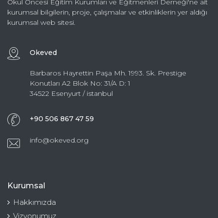
Okul Öncesi Eğitim Kurumları ve Eğitmenleri Derneği'ne ait
kurumsal bilgilerin, proje, çalışmalar ve etkinliklerin yer aldığı
kurumsal web sitesi.
Okeved
Barbaros Hayrettin Paşa Mh. 1993. Sk. Prestige
Konutları A2 Blok No: 31/A D: 1
34522 Esenyurt / istanbul
+90 506 867 47 59
info@okeved.org
Kurumsal
Hakkımızda
Vizyonumuz